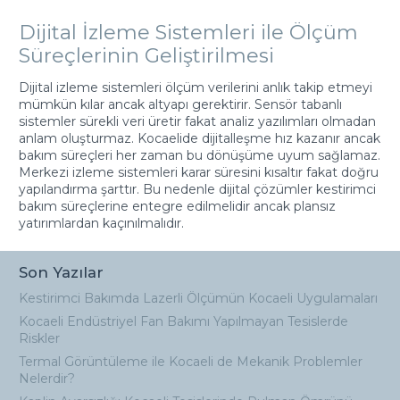
Dijital İzleme Sistemleri ile Ölçüm
Süreçlerinin Geliştirilmesi
Dijital izleme sistemleri ölçüm verilerini anlık takip etmeyi
mümkün kılar ancak altyapı gerektirir. Sensör tabanlı
sistemler sürekli veri üretir fakat analiz yazılımları olmadan
anlam oluşturmaz. Kocaelide dijitalleşme hız kazanır ancak
bakım süreçleri her zaman bu dönüşüme uyum sağlamaz.
Merkezi izleme sistemleri karar süresini kısaltır fakat doğru
yapılandırma şarttır. Bu nedenle dijital çözümler kestirimci
bakım süreçlerine entegre edilmelidir ancak plansız
yatırımlardan kaçınılmalıdır.
Son Yazılar
Kestirimci Bakımda Lazerli Ölçümün Kocaeli Uygulamaları
Kocaeli Endüstriyel Fan Bakımı Yapılmayan Tesislerde
Riskler
Termal Görüntüleme ile Kocaeli de Mekanik Problemler
Nelerdir?