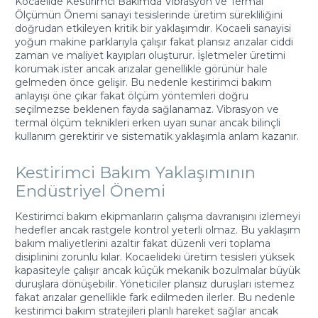
Kocaelide Kestirimci Bakımda Vibrasyon ve Termal
Ölçümün Önemi sanayi tesislerinde üretim sürekliliğini
doğrudan etkileyen kritik bir yaklaşımdır. Kocaeli sanayisi
yoğun makine parklarıyla çalışır fakat plansız arızalar ciddi
zaman ve maliyet kayıpları oluşturur. İşletmeler üretimi
korumak ister ancak arızalar genellikle görünür hale
gelmeden önce gelişir. Bu nedenle kestirimci bakım
anlayışı öne çıkar fakat ölçüm yöntemleri doğru
seçilmezse beklenen fayda sağlanamaz. Vibrasyon ve
termal ölçüm teknikleri erken uyarı sunar ancak bilinçli
kullanım gerektirir ve sistematik yaklaşımla anlam kazanır.
Kestirimci Bakım Yaklaşımının
Endüstriyel Önemi
Kestirimci bakım ekipmanların çalışma davranışını izlemeyi
hedefler ancak rastgele kontrol yeterli olmaz. Bu yaklaşım
bakım maliyetlerini azaltır fakat düzenli veri toplama
disiplinini zorunlu kılar. Kocaelideki üretim tesisleri yüksek
kapasiteyle çalışır ancak küçük mekanik bozulmalar büyük
duruşlara dönüşebilir. Yöneticiler plansız duruşları istemez
fakat arızalar genellikle fark edilmeden ilerler. Bu nedenle
kestirimci bakım stratejileri planlı hareket sağlar ancak