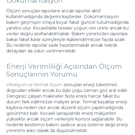
Dokümantasyon
Ölçüm sonuçları raporlanır ancak raporlar aktif
kullanılmadığında değerini kaybeder. Dokümantasyon
bakım geçmişini ortaya koyar fakat güncel tutulmadığında
yanıltıcı olur. Kocaelideki tesisler yoğun veri üretir ancak bu
veriler doğru sınıflandırılmalıdır. Bakım yöneticileri raporlara
bakar fakat karar süreçleriyle ilişkilendirmezse fayda azalır.
Bu nedenle raporlar sade hazırlanmalıdır ancak teknik
detaydan da ödün verilmemelidir.
Enerji Verimliliği Açısından Ölçüm
Sonuçlarının Yorumu
Vibrasyon ve termal ölçüm
sonuçları enerji tüketimini
doğrudan etkiler ancak bu ilişki çoğu zaman göz ardı edilir.
Dengesiz çalışan makineler fazla enerji harcar fakat bu
durum fark edilmezse maliyet artar. Termal kaçaklar enerji
kaybına neden olur ancak düzenli ölçüm yapılmadığında
görünmez kalır. Kocaeli sanayisinde enerji maliyetleri
yüksektir ancak ölçüm verileriyle kontrol sağlanabilir. Bu
nedenle kestirimci bakım sadece arıza önleme değil enerji
yönetimi aracı olarak da düşünülmelidir.