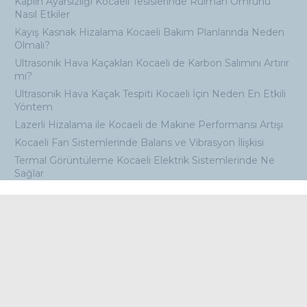
Kaplin Ayarsızlığı Kocaeli Tesislerinde Rulman Ömrünü
Nasıl Etkiler
Kayış Kasnak Hizalama Kocaeli Bakım Planlarında Neden
Olmalı?
Ultrasonik Hava Kaçakları Kocaeli de Karbon Salımını Artırır
mı?
Ultrasonik Hava Kaçak Tespiti Kocaeli İçin Neden En Etkili
Yöntem
Lazerli Hizalama ile Kocaeli de Makine Performansı Artışı
Kocaeli Fan Sistemlerinde Balans ve Vibrasyon İlişkisi
Termal Görüntüleme Kocaeli Elektrik Sistemlerinde Ne
Sağlar