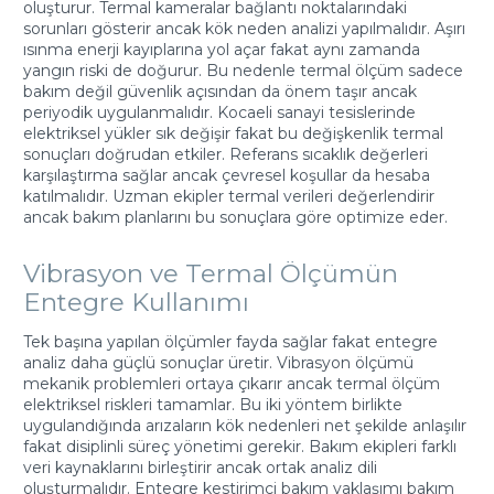
oluşturur. Termal kameralar bağlantı noktalarındaki
sorunları gösterir ancak kök neden analizi yapılmalıdır. Aşırı
ısınma enerji kayıplarına yol açar fakat aynı zamanda
yangın riski de doğurur. Bu nedenle termal ölçüm sadece
bakım değil güvenlik açısından da önem taşır ancak
periyodik uygulanmalıdır. Kocaeli sanayi tesislerinde
elektriksel yükler sık değişir fakat bu değişkenlik termal
sonuçları doğrudan etkiler. Referans sıcaklık değerleri
karşılaştırma sağlar ancak çevresel koşullar da hesaba
katılmalıdır. Uzman ekipler termal verileri değerlendirir
ancak bakım planlarını bu sonuçlara göre optimize eder.
Vibrasyon ve Termal Ölçümün
Entegre Kullanımı
Tek başına yapılan ölçümler fayda sağlar fakat entegre
analiz daha güçlü sonuçlar üretir. Vibrasyon ölçümü
mekanik problemleri ortaya çıkarır ancak termal ölçüm
elektriksel riskleri tamamlar. Bu iki yöntem birlikte
uygulandığında arızaların kök nedenleri net şekilde anlaşılır
fakat disiplinli süreç yönetimi gerekir. Bakım ekipleri farklı
veri kaynaklarını birleştirir ancak ortak analiz dili
oluşturmalıdır. Entegre kestirimci bakım yaklaşımı bakım