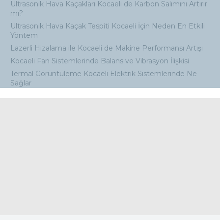
Ultrasonik Hava Kaçakları Kocaeli de Karbon Salımını Artırır
mı?
Ultrasonik Hava Kaçak Tespiti Kocaeli İçin Neden En Etkili
Yöntem
Lazerli Hizalama ile Kocaeli de Makine Performansı Artışı
Kocaeli Fan Sistemlerinde Balans ve Vibrasyon İlişkisi
Termal Görüntüleme Kocaeli Elektrik Sistemlerinde Ne
Sağlar