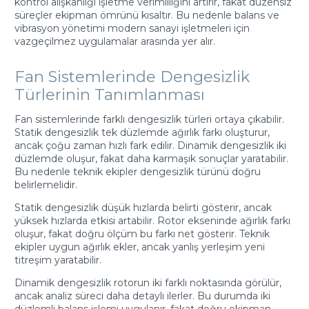
kontrol alışkanlığı işletme verimliliğini artırır, fakat düzensiz
süreçler ekipman ömrünü kısaltır. Bu nedenle balans ve
vibrasyon yönetimi modern sanayi işletmeleri için
vazgeçilmez uygulamalar arasında yer alır.
Fan Sistemlerinde Dengesizlik
Türlerinin Tanımlanması
Fan sistemlerinde farklı dengesizlik türleri ortaya çıkabilir.
Statik dengesizlik tek düzlemde ağırlık farkı oluşturur,
ancak çoğu zaman hızlı fark edilir. Dinamik dengesizlik iki
düzlemde oluşur, fakat daha karmaşık sonuçlar yaratabilir.
Bu nedenle teknik ekipler dengesizlik türünü doğru
belirlemelidir.
Statik dengesizlik düşük hızlarda belirti gösterir, ancak
yüksek hızlarda etkisi artabilir. Rotor ekseninde ağırlık farkı
oluşur, fakat doğru ölçüm bu farkı net gösterir. Teknik
ekipler uygun ağırlık ekler, ancak yanlış yerleşim yeni
titreşim yaratabilir.
Dinamik dengesizlik rotorun iki farklı noktasında görülür,
ancak analiz süreci daha detaylı ilerler. Bu durumda iki
düzlemli balans işlemi uygulanır, fakat doğru ekipman