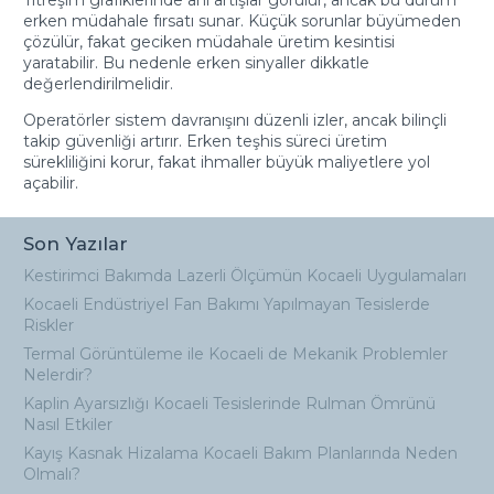
erken müdahale fırsatı sunar. Küçük sorunlar büyümeden
çözülür, fakat geciken müdahale üretim kesintisi
yaratabilir. Bu nedenle erken sinyaller dikkatle
değerlendirilmelidir.
Operatörler sistem davranışını düzenli izler, ancak bilinçli
takip güvenliği artırır. Erken teşhis süreci üretim
sürekliliğini korur, fakat ihmaller büyük maliyetlere yol
açabilir.
Son Yazılar
Kestirimci Bakımda Lazerli Ölçümün Kocaeli Uygulamaları
Kocaeli Endüstriyel Fan Bakımı Yapılmayan Tesislerde
Riskler
Termal Görüntüleme ile Kocaeli de Mekanik Problemler
Nelerdir?
Kaplin Ayarsızlığı Kocaeli Tesislerinde Rulman Ömrünü
Nasıl Etkiler
Kayış Kasnak Hizalama Kocaeli Bakım Planlarında Neden
Olmalı?