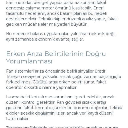
Fan motorları dengeli yapıda daha az zorlanır, fakat
dengesiz çalışma motor ömrünü kısaltabilir. Enerji
tasarrufu hedeflenir, ancak bakım planları bu hedefi
desteklemelidir. Teknik ekipler düzenli analiz yapar, fakat
geciken müdahaleler maliyetleri büyütür.
Bu nedenle balans uygulamaları yalnızca mekanik değil,
aynı zamanda ekonomik avantaj sağlar.
Erken Arıza Belirtilerinin Doğru
Yorumlanması
Fan sistemleri arıza öncesinde belirli sinyaller üretir.
Titreşim seviyeleri yükselir, ancak çoğu zaman başlangıçta
fark edilmez. Gürültü artışı erken belirti sunar, fakat
operatör dikkatli dinleme yapmalıdır.
Isınma belirtileri rulman sorunlarını işaret edebilir, ancak
düzenli kontrol gerektirir. Fan gövdesi sıcaklık artışı
gösterir, fakat termal ölçümler bu durumu doğrular. Teknik
ekipler sıcaklık değişimini izler, ancak veri kaydı düzenli
tutulmalıdır.
Titreşim grafiklerinde ani artışlar görülür, ancak bu durum