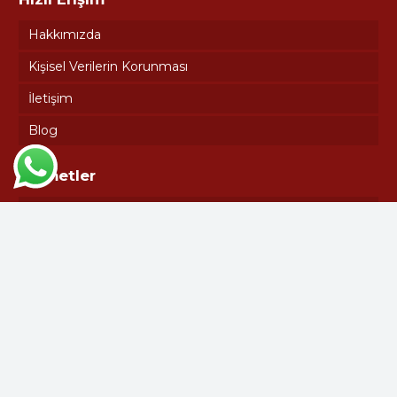
Hakkımızda
Kişisel Verilerin Korunması
İletişim
Blog
Hizmetler
Ultrasonik Hava Kaçak Tespiti
Lazerli Kayış Kasnak Hizalama
Lazerli Kaplin Ayarı
Termal Görüntüleme Servisi
Yerinde Fan Balansı
Vibrasyon Ölçüm ve Analizi Makina Arıza Tespiti