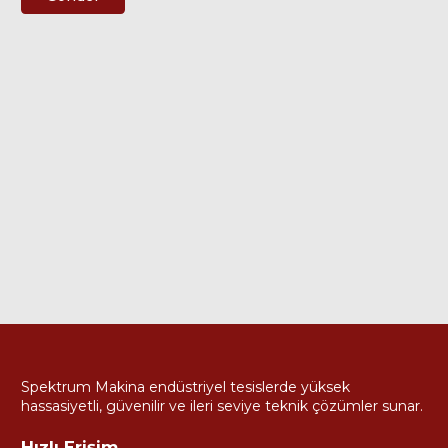
Spektrum Makina endüstriyel tesislerde yüksek
hassasiyetli, güvenilir ve ileri seviye teknik çözümler sunar.
Hızlı Erişim