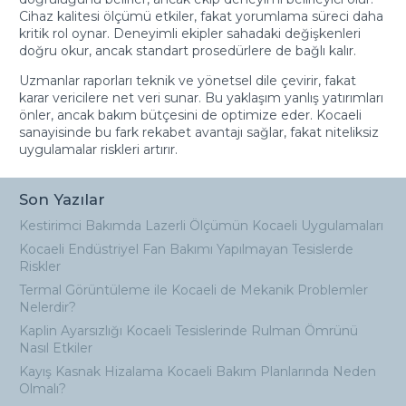
Cihaz kalitesi ölçümü etkiler, fakat yorumlama süreci daha
kritik rol oynar. Deneyimli ekipler sahadaki değişkenleri
doğru okur, ancak standart prosedürlere de bağlı kalır.
Uzmanlar raporları teknik ve yönetsel dile çevirir, fakat
karar vericilere net veri sunar. Bu yaklaşım yanlış yatırımları
önler, ancak bakım bütçesini de optimize eder. Kocaeli
sanayisinde bu fark rekabet avantajı sağlar, fakat niteliksiz
uygulamalar riskleri artırır.
Son Yazılar
Kestirimci Bakımda Lazerli Ölçümün Kocaeli Uygulamaları
Kocaeli Endüstriyel Fan Bakımı Yapılmayan Tesislerde
Riskler
Termal Görüntüleme ile Kocaeli de Mekanik Problemler
Nelerdir?
Kaplin Ayarsızlığı Kocaeli Tesislerinde Rulman Ömrünü
Nasıl Etkiler
Kayış Kasnak Hizalama Kocaeli Bakım Planlarında Neden
Olmalı?