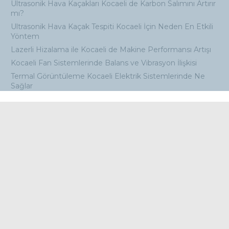
Ultrasonik Hava Kaçakları Kocaeli de Karbon Salımını Artırır
mı?
Ultrasonik Hava Kaçak Tespiti Kocaeli İçin Neden En Etkili
Yöntem
Lazerli Hizalama ile Kocaeli de Makine Performansı Artışı
Kocaeli Fan Sistemlerinde Balans ve Vibrasyon İlişkisi
Termal Görüntüleme Kocaeli Elektrik Sistemlerinde Ne
Sağlar