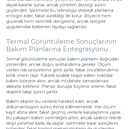
dayalı kararlar sunar, ancak yönetim desteği süreci
güçlendirir. İşletmeler bu teknolojiyi stratejik planlarına
entegre eder, fakat sürekliliği de korur. Böylece hem
güvenlik hem verimlilik dengelenir, ancak rastgele
uygulamalar beklenen faydayı sağlamaz.
Termal Görüntüleme Sonuçlarının
Bakım Planlarına Entegrasyonu
Termal görüntüleme sonuçları bakım planlarını doğrudan
yönlendirir, ancak doğru sınıflandırma gerekir. Ölçüm
verileri risk seviyelerine göre ayrılır, fakat önceliklendirme
kritik önem taşır. Yüksek sıcaklık tespit edilen noktalar
bakım listesine alınır, ancak müdahale zamanlaması
dikkatle belirlenir. Plansız duruşlar böylece önlenir, fakat
disiplinli takip süreci şarttır.
Bakım ekipleri bu verilerle hareket eder, ancak
dokümantasyon süreci ihmal edilmemelidir. Her ölçüm
kayıt altına alınır, fakat geçmiş verilerle karşılaştırma yapılır.
Bu yaklaşım bakım verimliliğini artırır, ancak sadece teknik
değil yönetsel katkı da sağlar. İşletmeler karar süreçlerini
hızlandırır, fakat kontrol mekanizmalarını da güçlendirir.