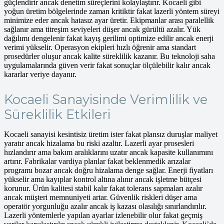
güçlendirir ancak denetim süreçlerini kolaylaştırır. Kocaeli gibi
yoğun üretim bölgelerinde zaman kritiktir fakat lazerli yöntem süreyi
minimize eder ancak hatasız ayar üretir. Ekipmanlar arası paralellik
sağlanır ama titreşim seviyeleri düşer ancak gürültü azalır. Yük
dağılımı dengelenir fakat kayış gerilimi optimize edilir ancak enerji
verimi yükselir. Operasyon ekipleri hızlı öğrenir ama standart
prosedürler oluşur ancak kalite süreklilik kazanır. Bu teknoloji saha
uygulamalarında güven verir fakat sonuçlar ölçülebilir kalır ancak
kararlar veriye dayanır.
Kocaeli Sanayisinde Verimlilik ve
Süreklilik Etkileri
Kocaeli sanayisi kesintisiz üretim ister fakat plansız duruşlar maliyet
yaratır ancak hizalama bu riski azaltır. Lazerli ayar prosesleri
hızlandırır ama bakım aralıklarını uzatır ancak kapasite kullanımını
artırır. Fabrikalar vardiya planlar fakat beklenmedik arızalar
programı bozar ancak doğru hizalama denge sağlar. Enerji fiyatları
yükselir ama kayıplar kontrol altına alınır ancak işletme bütçesi
korunur. Ürün kalitesi stabil kalır fakat tolerans sapmaları azalır
ancak müşteri memnuniyeti artar. Güvenlik riskleri düşer ama
operatör yorgunluğu azalır ancak iş kazası olasılığı sınırlandırılır.
Lazerli yöntemlerle yapılan ayarlar izlenebilir olur fakat geçmiş