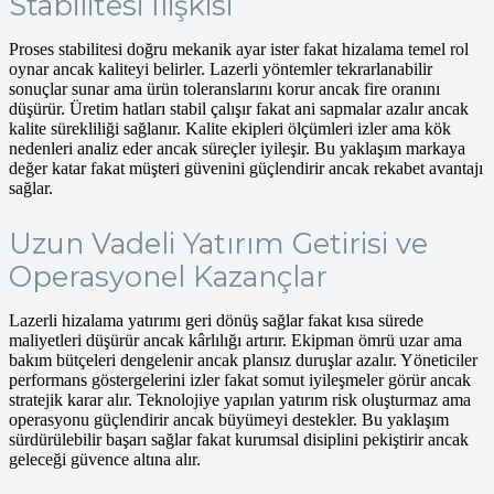
Stabilitesi İlişkisi
Proses stabilitesi doğru mekanik ayar ister fakat hizalama temel rol
oynar ancak kaliteyi belirler. Lazerli yöntemler tekrarlanabilir
sonuçlar sunar ama ürün toleranslarını korur ancak fire oranını
düşürür. Üretim hatları stabil çalışır fakat ani sapmalar azalır ancak
kalite sürekliliği sağlanır. Kalite ekipleri ölçümleri izler ama kök
nedenleri analiz eder ancak süreçler iyileşir. Bu yaklaşım markaya
değer katar fakat müşteri güvenini güçlendirir ancak rekabet avantajı
sağlar.
Uzun Vadeli Yatırım Getirisi ve
Operasyonel Kazançlar
Lazerli hizalama yatırımı geri dönüş sağlar fakat kısa sürede
maliyetleri düşürür ancak kârlılığı artırır. Ekipman ömrü uzar ama
bakım bütçeleri dengelenir ancak plansız duruşlar azalır. Yöneticiler
performans göstergelerini izler fakat somut iyileşmeler görür ancak
stratejik karar alır. Teknolojiye yapılan yatırım risk oluşturmaz ama
operasyonu güçlendirir ancak büyümeyi destekler. Bu yaklaşım
sürdürülebilir başarı sağlar fakat kurumsal disiplini pekiştirir ancak
geleceği güvence altına alır.