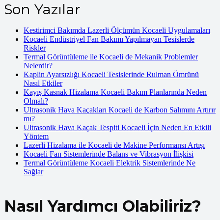
Son Yazılar
Kestirimci Bakımda Lazerli Ölçümün Kocaeli Uygulamaları
Kocaeli Endüstriyel Fan Bakımı Yapılmayan Tesislerde
Riskler
Termal Görüntüleme ile Kocaeli de Mekanik Problemler
Nelerdir?
Kaplin Ayarsızlığı Kocaeli Tesislerinde Rulman Ömrünü
Nasıl Etkiler
Kayış Kasnak Hizalama Kocaeli Bakım Planlarında Neden
Olmalı?
Ultrasonik Hava Kaçakları Kocaeli de Karbon Salımını Artırır
mı?
Ultrasonik Hava Kaçak Tespiti Kocaeli İçin Neden En Etkili
Yöntem
Lazerli Hizalama ile Kocaeli de Makine Performansı Artışı
Kocaeli Fan Sistemlerinde Balans ve Vibrasyon İlişkisi
Termal Görüntüleme Kocaeli Elektrik Sistemlerinde Ne
Sağlar
Nasıl Yardımcı Olabiliriz?