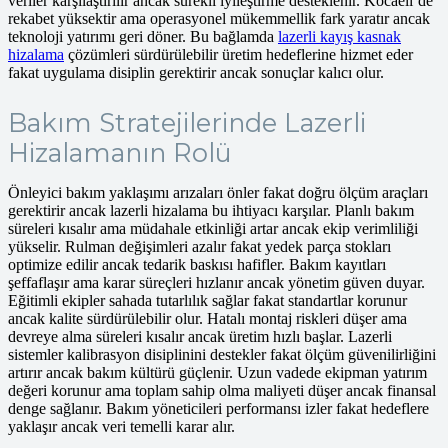
veriler karşılaştırılır ancak sürekli iyileştirme desteklenir. Kocaeli’de
rekabet yüksektir ama operasyonel mükemmellik fark yaratır ancak
teknoloji yatırımı geri döner. Bu bağlamda
lazerli kayış kasnak
hizalama
çözümleri sürdürülebilir üretim hedeflerine hizmet eder
fakat uygulama disiplin gerektirir ancak sonuçlar kalıcı olur.
Bakım Stratejilerinde Lazerli
Hizalamanın Rolü
Önleyici bakım yaklaşımı arızaları önler fakat doğru ölçüm araçları
gerektirir ancak lazerli hizalama bu ihtiyacı karşılar. Planlı bakım
süreleri kısalır ama müdahale etkinliği artar ancak ekip verimliliği
yükselir. Rulman değişimleri azalır fakat yedek parça stokları
optimize edilir ancak tedarik baskısı hafifler. Bakım kayıtları
şeffaflaşır ama karar süreçleri hızlanır ancak yönetim güven duyar.
Eğitimli ekipler sahada tutarlılık sağlar fakat standartlar korunur
ancak kalite sürdürülebilir olur. Hatalı montaj riskleri düşer ama
devreye alma süreleri kısalır ancak üretim hızlı başlar. Lazerli
sistemler kalibrasyon disiplinini destekler fakat ölçüm güvenilirliğini
artırır ancak bakım kültürü güçlenir. Uzun vadede ekipman yatırım
değeri korunur ama toplam sahip olma maliyeti düşer ancak finansal
denge sağlanır. Bakım yöneticileri performansı izler fakat hedeflere
yaklaşır ancak veri temelli karar alır.