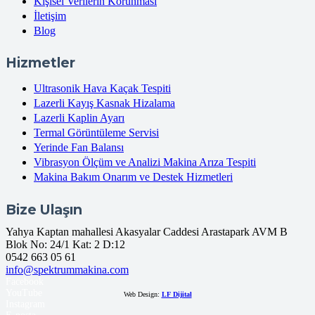
Kişisel Verilerin Korunması
İletişim
Blog
Hizmetler
Ultrasonik Hava Kaçak Tespiti
Lazerli Kayış Kasnak Hizalama
Lazerli Kaplin Ayarı
Termal Görüntüleme Servisi
Yerinde Fan Balansı
Vibrasyon Ölçüm ve Analizi Makina Arıza Tespiti
Makina Bakım Onarım ve Destek Hizmetleri
Bize Ulaşın
Yahya Kaptan mahallesi Akasyalar Caddesi Arastapark AVM B
Blok No: 24/1 Kat: 2 D:12
0542 663 05 61
info@spektrummakina.com
Facebook
YouTube
Web Design:
LF Dijital
Instagram