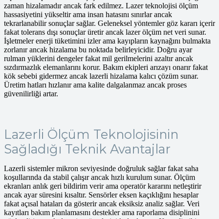
zaman hizalamadır ancak fark edilmez. Lazer teknolojisi ölçüm
hassasiyetini yükseltir ama insan hatasını sınırlar ancak
tekrarlanabilir sonuçlar sağlar. Geleneksel yöntemler göz kararı içerir
fakat tolerans dışı sonuçlar üretir ancak lazer ölçüm net veri sunar.
İşletmeler enerji tüketimini izler ama kayıpların kaynağını bulmakta
zorlanır ancak hizalama bu noktada belirleyicidir. Doğru ayar
rulman yüklerini dengeler fakat mil gerilmelerini azaltır ancak
sızdırmazlık elemanlarını korur. Bakım ekipleri arızayı onarır fakat
kök sebebi gidermez ancak lazerli hizalama kalıcı çözüm sunar.
Üretim hatları hızlanır ama kalite dalgalanmaz ancak proses
güvenilirliği artar.
Lazerli Ölçüm Teknolojisinin
Sağladığı Teknik Avantajlar
Lazerli sistemler mikron seviyesinde doğruluk sağlar fakat saha
koşullarında da stabil çalışır ancak hızlı kurulum sunar. Ölçüm
ekranları anlık geri bildirim verir ama operatör kararını netleştirir
ancak ayar süresini kısaltır. Sensörler eksen kaçıklığını hesaplar
fakat açısal hataları da gösterir ancak eksiksiz analiz sağlar. Veri
kayıtları bakım planlamasını destekler ama raporlama disiplinini