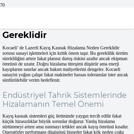
Kocaeli’ de Lazerli Kayış
Kasnak Hizalama Neden
Gereklidir
Kocaeli’ de Lazerli Kayış Kasnak Hizalama Neden Gereklidir
sorusu sanayi işletmeleri için kritik önem taşır. Bu gereklilik üretim
sürekliliğini artırır fakat plansız duruş riskini azaltır ancak ekipman
ömrünü de uzatır. Doğru hizalama titreşimi düşürür ama enerji
kayıplarını sınırlar ancak bakım maliyetlerini dengeler. Kocaeli
sanayisi yoğun çalışır fakat makineler hassas toleranslar ister ancak
sürdürülebilir verim hedeflenir.
Endüstriyel Tahrik Sistemlerinde
Hizalamanın Temel Önemi
Kayış kasnak sistemleri güç iletiminde yaygın tercih edilir fakat
küçük hizasızlıklar büyük sorunlar doğurur. Yanlış hizalama
sürtünmeyi artırır ama ısınmayı tetikler ancak kayış ömrünü kısaltır.
Operatörler performans düşüşünü hisseder fakat kök neden çoğu