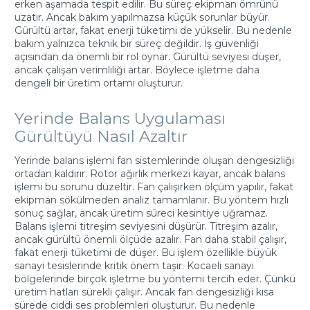
erken aşamada tespit edilir. Bu süreç ekipman ömrünü
uzatır. Ancak bakım yapılmazsa küçük sorunlar büyür.
Gürültü artar, fakat enerji tüketimi de yükselir. Bu nedenle
bakım yalnızca teknik bir süreç değildir. İş güvenliği
açısından da önemli bir rol oynar. Gürültü seviyesi düşer,
ancak çalışan verimliliği artar. Böylece işletme daha
dengeli bir üretim ortamı oluşturur.
Yerinde Balans Uygulaması
Gürültüyü Nasıl Azaltır
Yerinde balans işlemi fan sistemlerinde oluşan dengesizliği
ortadan kaldırır. Rotor ağırlık merkezi kayar, ancak balans
işlemi bu sorunu düzeltir. Fan çalışırken ölçüm yapılır, fakat
ekipman sökülmeden analiz tamamlanır. Bu yöntem hızlı
sonuç sağlar, ancak üretim süreci kesintiye uğramaz.
Balans işlemi titreşim seviyesini düşürür. Titreşim azalır,
ancak gürültü önemli ölçüde azalır. Fan daha stabil çalışır,
fakat enerji tüketimi de düşer. Bu işlem özellikle büyük
sanayi tesislerinde kritik önem taşır. Kocaeli sanayi
bölgelerinde birçok işletme bu yöntemi tercih eder. Çünkü
üretim hatları sürekli çalışır. Ancak fan dengesizliği kısa
sürede ciddi ses problemleri oluşturur. Bu nedenle