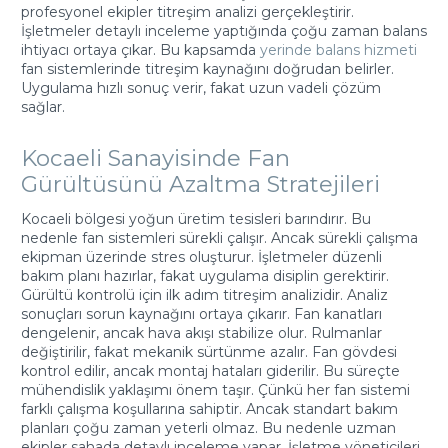
profesyonel ekipler titreşim analizi gerçekleştirir.
İşletmeler detaylı inceleme yaptığında çoğu zaman balans
ihtiyacı ortaya çıkar. Bu kapsamda
yerinde balans hizmeti
fan sistemlerinde titreşim kaynağını doğrudan belirler.
Uygulama hızlı sonuç verir, fakat uzun vadeli çözüm
sağlar.
Kocaeli Sanayisinde Fan
Gürültüs
ünü Azaltma Stratejileri
Kocaeli bölgesi yoğun üretim tesisleri barındırır. Bu
nedenle fan sistemleri sürekli çalışır. Ancak sürekli çalışma
ekipman üzerinde stres oluşturur. İşletmeler düzenli
bakım planı hazırlar, fakat uygulama disiplin gerektirir.
Gürültü kontrolü için ilk adım titreşim analizidir. Analiz
sonuçları sorun kaynağını ortaya çıkarır. Fan kanatları
dengelenir, ancak hava akışı stabilize olur. Rulmanlar
değiştirilir, fakat mekanik sürtünme azalır. Fan gövdesi
kontrol edilir, ancak montaj hataları giderilir. Bu süreçte
mühendislik yaklaşımı önem taşır. Çünkü her fan sistemi
farklı çalışma koşullarına sahiptir. Ancak standart bakım
planları çoğu zaman yeterli olmaz. Bu nedenle uzman
ekipler sahada detaylı inceleme yapar. İşletme yöneticileri