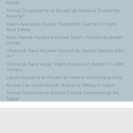
Riskler
Termal Görüntüleme ile Kocaeli de Mekanik Problemler
Nelerdir?
Kaplin Ayarsızlığı Kocaeli Tesislerinde Rulman Ömrünü
Nasıl Etkiler
Kayış Kasnak Hizalama Kocaeli Bakım Planlarında Neden
Olmalı?
Ultrasonik Hava Kaçakları Kocaeli de Karbon Salımını Artırır
mı?
Ultrasonik Hava Kaçak Tespiti Kocaeli İçin Neden En Etkili
Yöntem
Lazerli Hizalama ile Kocaeli de Makine Performansı Artışı
Kocaeli Fan Sistemlerinde Balans ve Vibrasyon İlişkisi
Termal Görüntüleme Kocaeli Elektrik Sistemlerinde Ne
Sağlar