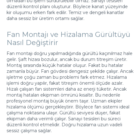
olmadan bu işlem sürdürülebilir olmaz. Sanayi tesisleri
düzenli kontrol planı oluşturur. Böylece kanat yüzeyinde
kir oluşumu erken fark edilir. Temiz ve dengeli kanatlar
daha sessiz bir üretim ortamı sağlar.
Fan Montajı ve Hizalama Gürültüyü
Nasıl Değiştirir
Fan montajı doğru yapılmadığında gürültü kaçınılmaz hale
gelir. Şaft hizası bozulur, ancak bu durum titreşim üretir.
Montaj sırasında küçük hatalar oluşur. Fakat bu hatalar
zamanla büyür. Fan gövdesi dengesiz şekilde çalışır. Ancak
işletme çoğu zaman bu problemi fark etmez. Hizalama
işlemi doğru yapılır, fakat titreşim önemli ölçüde azalır.
Hizalı çalışan fan sistemleri daha az enerji tüketir. Ancak
montaj hataları ekipman ömrünü kısaltır. Bu nedenle
profesyonel montaj büyük önem taşır. Uzman ekipler
hizalama ölçümü gerçekleştirir. Böylece fan sistemi ideal
çalışma noktasına ulaşır. Gürültü seviyesi düşer, fakat
ekipman daha verimli çalışır. Sanayi tesisleri bu süreci
düzenli kontrol etmelidir. Doğru hizalama uzun vadeli
sessiz çalışma sağlar.